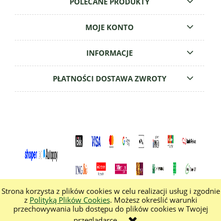
POLECANE PRODUKTY
MOJE KONTO
INFORMACJE
PŁATNOŚCI DOSTAWA ZWROTY
Strona korzysta z plików cookies w celu realizacji usług i zgodnie
z
Polityką Plików Cookies
. Możesz określić warunki
przechowywania lub dostępu do plików cookies w Twojej
pokaż pełną wersję strony
przeglądarce.