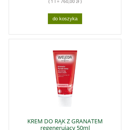
( 1 l = 760,00 zł )
do koszyka
KREM DO RĄK Z GRANATEM
regenerujący 50ml