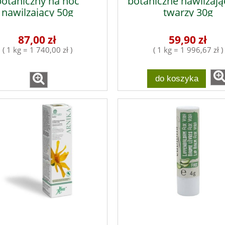
botaniczny na noc
botaniczne nawilżają
nawilzający 50g
twarzy 30g
87,00 zł
59,90 zł
( 1 kg = 1 740,00 zł )
( 1 kg = 1 996,67 zł )
do koszyka