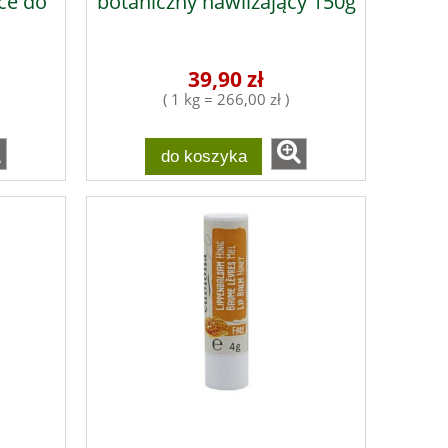
ce do
botaniczny nawilżający 150g
39,90 zł
( 1 kg = 266,00 zł )
do koszyka