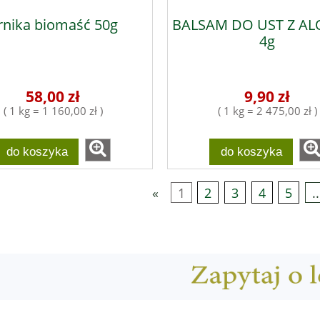
rnika biomaść 50g
BALSAM DO UST Z A
4g
58,00 zł
9,90 zł
( 1 kg = 1 160,00 zł )
( 1 kg = 2 475,00 zł )
do koszyka
do koszyka
«
1
2
3
4
5
..