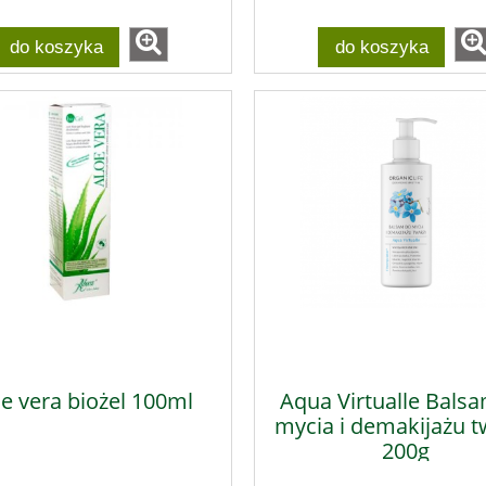
do koszyka
do koszyka
e vera biożel 100ml
Aqua Virtualle Bals
mycia i demakijażu t
200g