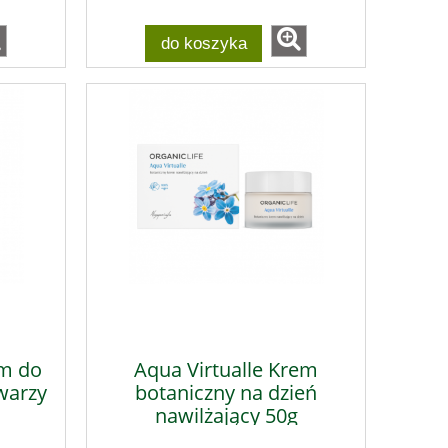
do koszyka
am do
Aqua Virtualle Krem
warzy
botaniczny na dzień
nawilżający 50g