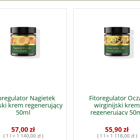
oregulator Nagietek
Fitoregulator Ocz
ski krem regenerujący
wirginijski krem
50ml
regenerujący 50
57,00 zł
55,90 zł
( 1 l = 1 140,00 zł )
( 1 l = 1 118,00 zł )