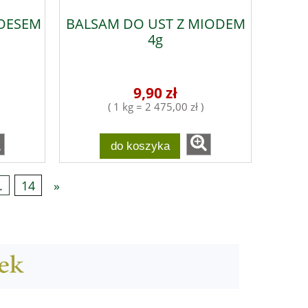
LOESEM
BALSAM DO UST Z MIODEM
4g
9,90 zł
( 1 kg = 2 475,00 zł )
do koszyka
.
14
»