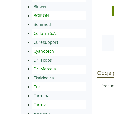
Biowen
BOIRON
Bonimed
Colfarm S.A.
Curesupport
Cyanotech
Dr Jacobs
Dr. Mercola
Opcje 
EkaMedica
Produce
Etja
Farmina
Farmvit
Formeds