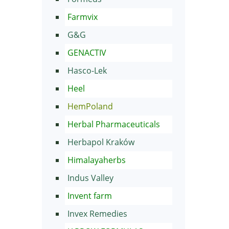
Farmvix
G&G
GENACTIV
Hasco-Lek
Heel
HemPoland
Herbal Pharmaceuticals
Herbapol Kraków
Himalayaherbs
Indus Valley
Invent farm
Invex Remedies