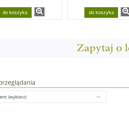
do koszyka
do koszyka
przeglądania
nt: (wybierz)