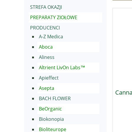
STREFA OKAZJI
PREPARATY ZIOŁOWE
PRODUCENCI
A-Z Medica
Aboca
Aliness
Altrient LivOn Labs™
Apieffect
Asepta
Canna
BACH FLOWER
BeOrganic
Biokonopia
Bioliteurope