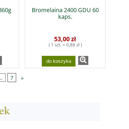
360g
Bromelaina 2400 GDU 60
kaps.
53,00 zł
( 1 szt. = 0,88 zł )
do koszyka
..
7
»