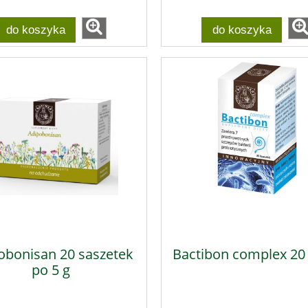
do koszyka
do koszyka
obonisan 20 saszetek
Bactibon complex 20
po 5 g