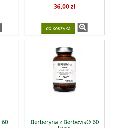
36,00 zł
do koszyka
 60
Berberyna z Berbevis® 60