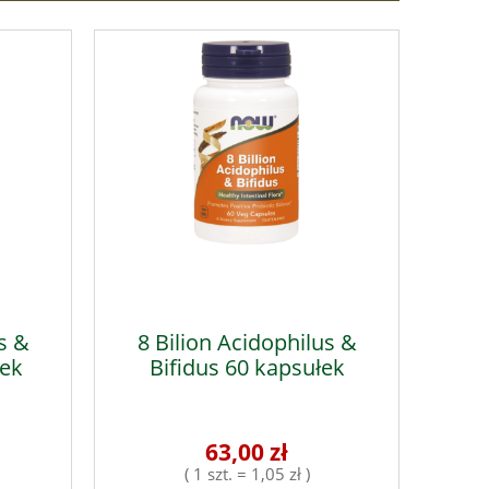
s &
8 Bilion Acidophilus &
łek
Bifidus 60 kapsułek
63,00 zł
( 1 szt. = 1,05 zł )