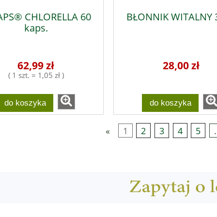
APS® CHLORELLA 60
BŁONNIK WITALNY 
kaps.
62,99 zł
28,00 zł
( 1 szt. = 1,05 zł )
do koszyka
do koszyka
«
1
2
3
4
5
.