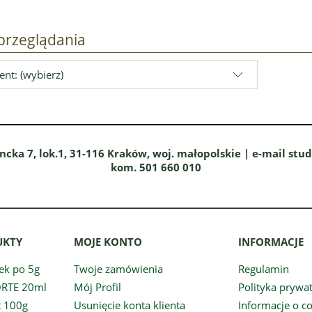
przeglądania
nt: (wybierz)
ncka 7, lok.1, 31-116 Kraków, woj. małopolskie | e-mail stu
kom. 501 660 010
UKTY
MOJE KONTO
INFORMACJE
ek po 5g
Twoje zamówienia
Regulamin
ORTE 20ml
Mój Profil
Polityka prywa
t 100g
Usunięcie konta klienta
Informacje o c