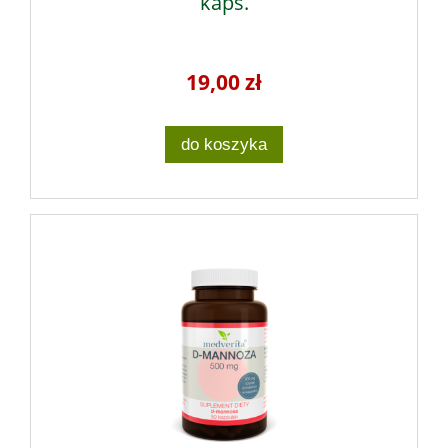
kaps.
19,00 zł
do koszyka