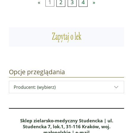
«
1
2
3
4
»
Opcje przeglądania
Producent: (wybierz)
Sklep zielarsko-medyczny Studencka | ul.
Studencka 7, lok.1, 31-116 Kraków, woj.
małopolskie | e-mail