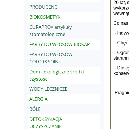
20 lat,
PRODUCENCI
wykorzy
wewnątr
BIOKOSMETYKI
Co nas
CURAPROX artykuły
- Indyw
stomatologiczne
- Chęć
FARBY DO WŁOSÓW BIOKAP
- Ogrom
FARBY DO WŁOSÓW
starann
COLOR&SOIN
- Dostę
Dom - ekologiczne środki
konserw
czystości
WODY LECZNICZE
Pragnie
ALERGIA
BÓLE
in
DETOKSYKACJA I
mg
OCZYSZCZANIE