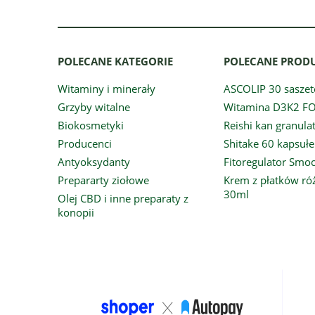
POLECANE KATEGORIE
POLECANE PROD
Witaminy i minerały
ASCOLIP 30 saszet
Grzyby witalne
Witamina D3K2 F
Biokosmetyki
Reishi kan granula
Producenci
Shitake 60 kapsułe
Antyoksydanty
Fitoregulator Smo
Prepararty ziołowe
Krem z płatków ró
30ml
Olej CBD i inne preparaty z
konopii