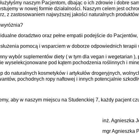
 służyłyśmy naszym Pacjentom, dbając o ich zdrowie i dobre 
stujemy w nowej formie działalności. Naszym celem jest ochron
z, z zastosowaniem najwyższej jakości naturalnych produktów
 wyróżnia?
idualne doradztwo oraz pełne empatii podejście do Pacjentów,
 służenia pomocą i wsparciem w doborze odpowiednich terapi
ny wybór suplementów diety ( w tym dla vegan i wegetarian )
,
ie wyselekcjonowane pod kątem pochodzenia roślinnych i min
p do naturalnych kosmetyków i artykułów drogeryjnych, wolnyc
antów, pochodnych ropy naftowej i innych potencjalnie szkodli
my, aby w naszym miejscu na Studenckiej 7, każdy pacjent czu
ż. Agnieszka Jędrzej
r Agnieszka Piwoń