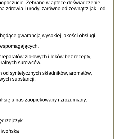
samopoczucie. Zebrane w aptece doświadczenie
a zdrowia i urody, zarówno od zewnątrz jak i od
.
 będące gwarancją wysokiej jakości obsługi.
i wspomagających.
 preparatów ziołowych i leków bez recepty,
eralnych surowców.
h od syntetycznych składników, aromatów,
wych substancji.
ł się u nas zaopiekowany i zrozumiany.
czyk
ska