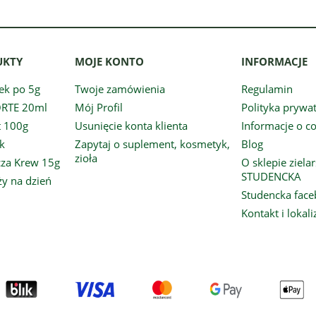
UKTY
MOJE KONTO
INFORMACJE
ek po 5g
Twoje zamówienia
Regulamin
ORTE 20ml
Mój Profil
Polityka prywa
t 100g
Usunięcie konta klienta
Informacje o c
k
Zapytaj o suplement, kosmetyk,
Blog
zioła
cza Krew 15g
O sklepie ziel
STUDENCKA
ży na dzień
Studencka fac
Kontakt i lokali