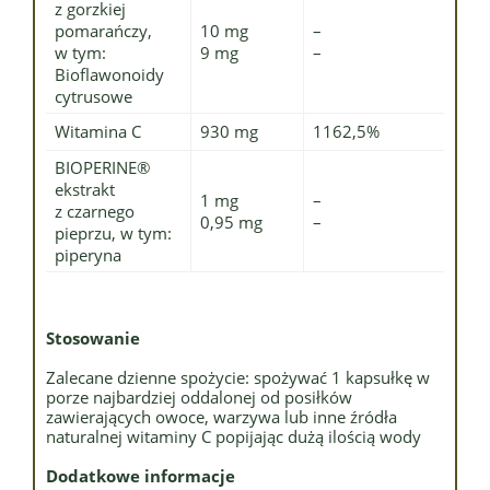
z gorzkiej
pomarańczy,
10 mg
–
w tym:
9 mg
–
Bioflawonoidy
cytrusowe
Witamina C
930 mg
1162,5%
BIOPERINE®
ekstrakt
1 mg
–
z czarnego
0,95 mg
–
pieprzu, w tym:
piperyna
Stosowanie
Zalecane dzienne spożycie: spożywać 1 kapsułkę w
porze najbardziej oddalonej od posiłków
zawierających owoce, warzywa lub inne źródła
naturalnej witaminy C popijając dużą ilością wody
Dodatkowe informacje