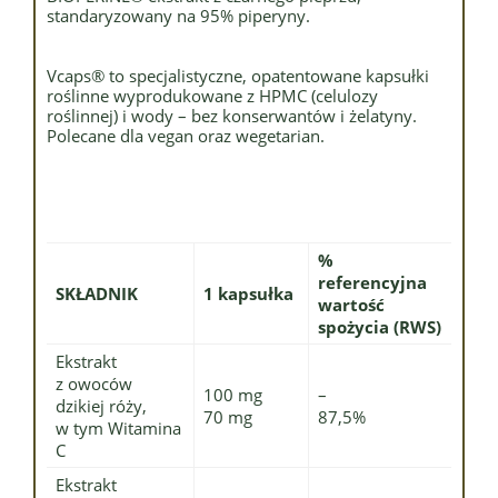
standaryzowany na 95% piperyny.
Vcaps® to specjalistyczne, opatentowane kapsułki
roślinne wyprodukowane z HPMC (celulozy
roślinnej) i wody – bez konserwantów i żelatyny.
Polecane dla vegan oraz wegetarian.
%
referencyjna
SKŁADNIK
1 kapsułka
wartość
spożycia (RWS)
Ekstrakt
z owoców
100 mg
–
dzikiej róży,
70 mg
87,5%
w tym Witamina
C
Ekstrakt