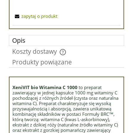
zapytaj o produkt
Opis
Koszty dostawy
Cena nie zawiera ewentualnych kosztów płatności
Produkty powiązane
XeniVIT bio Witamina C 1000
to preparat
zawierający w jednej kapsułce 1000 mg witaminy C
pochodzącej z różnych źródeł (czysta oraz naturalna
witamina C). Preparat charakteryzuje się wysoką
przyswajalnością i absorpcją, zawiera unikatową
kombinację składników w postaci Formuły BRC™,
którą tworzą: witamina C (kwas L-askorbinowy),
ekstrakt z dzikiej róży (naturalne źródło witaminy C)
oraz ekstrakt z gorzkiej pomarańczy zawierający