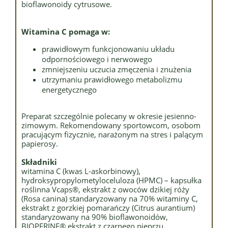
bioflawonoidy cytrusowe.
Witamina C pomaga w:
prawidłowym funkcjonowaniu układu
odpornościowego i nerwowego
zmniejszeniu uczucia zmęczenia i znużenia
utrzymaniu prawidłowego metabolizmu
energetycznego
Preparat szczególnie polecany w okresie jesienno-
zimowym. Rekomendowany sportowcom, osobom
pracującym fizycznie, narażonym na stres i palącym
papierosy.
Składniki
witamina C (kwas L-askorbinowy),
hydroksypropylometyloceluloza (HPMC) – kapsułka
roślinna Vcaps®, ekstrakt z owoców dzikiej róży
(Rosa canina) standaryzowany na 70% witaminy C,
ekstrakt z gorzkiej pomarańczy (Citrus aurantium)
standaryzowany na 90% bioflawonoidów,
BIOPERINE® ekstrakt z czarnego pieprzu,