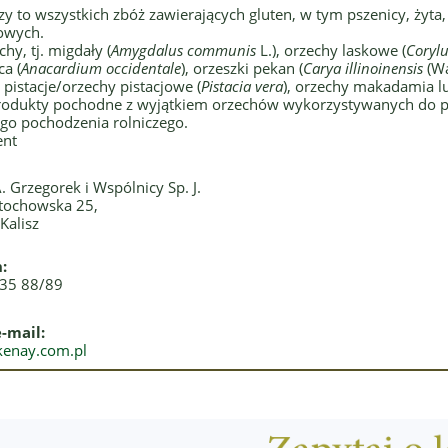
zy to wszystkich zbóż zawierających gluten, w tym pszenicy, żyta,
owych.
hy, tj. migdały (
Amygdalus communis
L.), orzechy laskowe (
Corylu
a (
Anacardium occidentale
), orzeszki pekan (
Carya illinoinensis
(Wa
, pistacje/orzechy pistacjowe (
Pistacia vera
), orzechy makadamia l
rodukty pochodne z wyjątkiem orzechów wykorzystywanych do pr
go pochodzenia rolniczego.
ent
. Grzegorek i Wspólnicy Sp. J.
stochowska 25,
Kalisz
:
 35 88/89
-mail:
kenay.com.pl