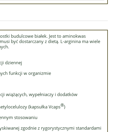
stki budulcowe białek. Jest to aminokwas
musi być dostarczany z dietą. L-arginina ma wiele
nych.
ji dziennej
nych funkcji w organizmie
ncji wiążących, wypełniaczy i dodatków
®
etylocelulozy (kapsułka Vcaps
)
iennym stosowaniu
ozyskiwanej zgodnie z rygorystycznymi standardami