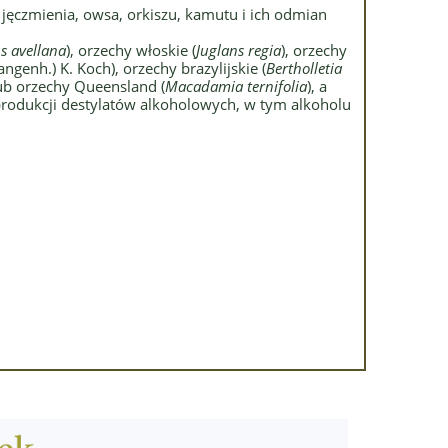
 jęczmienia, owsa, orkiszu, kamutu i ich odmian
s avellana
), orzechy włoskie (
Juglans regia
), orzechy
ngenh.) K. Koch), orzechy brazylijskie (
Bertholletia
ub orzechy Queensland (
Macadamia ternifolia
), a
odukcji destylatów alkoholowych, w tym alkoholu