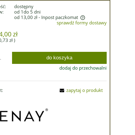
ść:
dostępny
w:
od 1do 5 dni
od 13,00 zł
- Inpost paczkomat
sprawdź formy dostawy
Cena nie zawiera ewentualnych kosztów
4,00 zł
płatności
0,73 zł
)
do koszyka
.
dodaj do przechowalni
t:
zapytaj o produkt