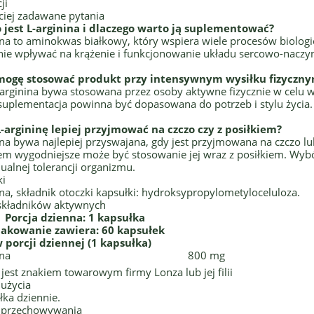
ji
ciej zadawane pytania
o jest L-arginina i dlaczego warto ją suplementować?
ina to aminokwas białkowy, który wspiera wiele procesów biolog
nie wpływać na krążenie i funkcjonowanie układu sercowo-naczy
 mogę stosować produkt przy intensywnym wysiłku fizyczn
-arginina bywa stosowana przez osoby aktywne fizycznie w celu ws
suplementacja powinna być dopasowana do potrzeb i stylu życia.
L-argininę lepiej przyjmować na czczo czy z posiłkiem?
ina bywa najlepiej przyswajana, gdy jest przyjmowana na czczo l
em wygodniejsze może być stosowanie jej wraz z posiłkiem. W
ualnej tolerancji organizmu.
ki
ina, składnik otoczki kapsułki: hydroksypropylometyloceluloza.
składników aktywnych
Porcja dzienna: 1 kapsułka
akowanie zawiera: 60 kapsułek
 porcji dziennej (1 kapsułka)
ina
800 mg
jest znakiem towarowym firmy Lonza lub jej filii
użycia
łka dziennie.
 przechowywania