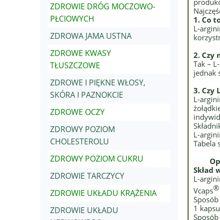
produkc
ZDROWIE DRÓG MOCZOWO-
Najczęś
PŁCIOWYCH
1.
Co t
L-argin
ZDROWA JAMA USTNA
korzyst
ZDROWE KWASY
2. Czy
Tak – L
TŁUSZCZOWE
jednak 
ZDROWE I PIĘKNE WŁOSY,
3. Czy 
SKÓRA I PAZNOKCIE
L-argin
żołądki
ZDROWE OCZY
indywid
Składni
ZDROWY POZIOM
L-argin
CHOLESTEROLU
Tabela 
ZDROWY POZIOM CUKRU
Op
Skład w
ZDROWIE TARCZYCY
L-argin
®
Vcaps
ZDROWIE UKŁADU KRĄŻENIA
Sposób 
1 kapsu
ZDROWIE UKŁADU
Sposób