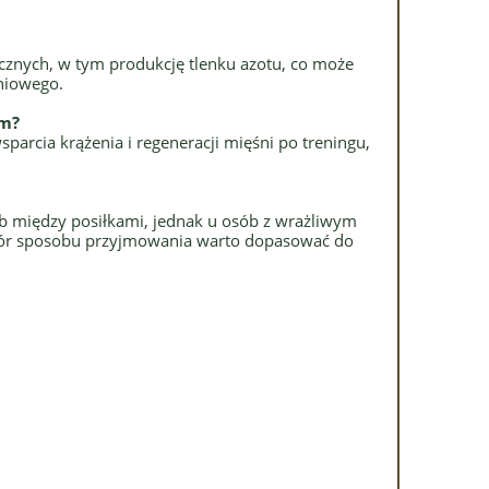
icznych, w tym produkcję tlenku azotu, co może
niowego.
ym?
parcia krążenia i regeneracji mięśni po treningu,
ub między posiłkami, jednak u osób z wrażliwym
ybór sposobu przyjmowania warto dopasować do