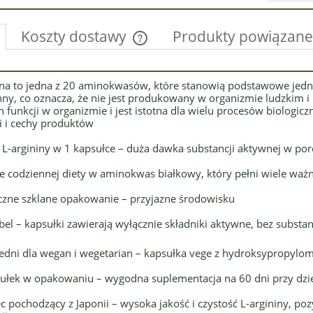
Koszty dostawy
Produkty powiązane
Cena nie zawiera ewentualnych kosztów
ina to jedna z 20 aminokwasów, które stanowią podstawowe jedno
płatności
ny, co oznacza, że nie jest produkowany w organizmie ludzkim i 
 funkcji w organizmie i jest istotna dla wielu procesów biologicz
i i cechy produktów
L-argininy w 1 kapsułce – duża dawka substancji aktywnej w porc
e codziennej diety w aminokwas białkowy, który pełni wiele waż
czne szklane opakowanie – przyjazne środowisku
abel – kapsułki zawierają wyłącznie składniki aktywne, bez substa
dni dla wegan i wegetarian – kapsułka vege z hydroksypropylom
ułek w opakowaniu – wygodna suplementacja na 60 dni przy dz
c pochodzący z Japonii – wysoka jakość i czystość L-argininy, p