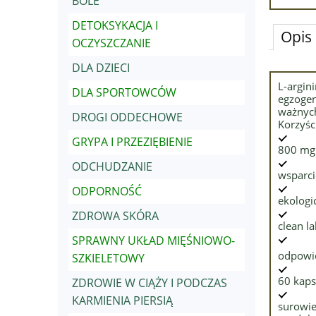
BÓLE
DETOKSYKACJA I
Opis
OCZYSZCZANIE
DLA DZIECI
L-argin
DLA SPORTOWCÓW
egzogen
ważnych
DROGI ODDECHOWE
Korzyśc
GRYPA I PRZEZIĘBIENIE
800 mg 
ODCHUDZANIE
wsparci
ODPORNOŚĆ
ekologi
ZDROWA SKÓRA
clean l
SPRAWNY UKŁAD MIĘŚNIOWO-
odpowie
SZKIELETOWY
60 kaps
ZDROWIE W CIĄŻY I PODCZAS
KARMIENIA PIERSIĄ
surowie