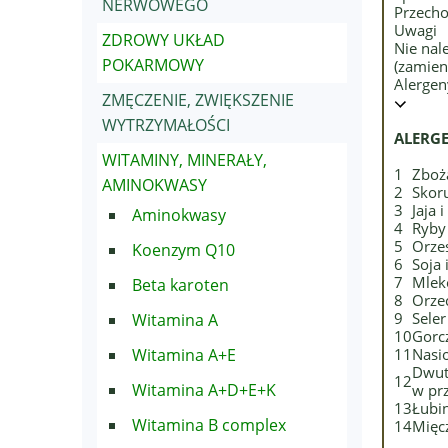
NERWOWEGO
Przecho
Uwagi
ZDROWY UKŁAD
Nie nal
POKARMOWY
(zamien
Alergen
ZMĘCZENIE, ZWIĘKSZENIE
WYTRZYMAŁOŚCI
ALERG
WITAMINY, MINERAŁY,
1
Zboż
AMINOKWASY
2
Skor
3
Jaja 
Aminokwasy
4
Ryby
5
Orze
Koenzym Q10
6
Soja
7
Mlek
Beta karoten
8
Orze
9
Sele
Witamina A
10
Gorc
Witamina A+E
11
Nasi
Dwutl
12
Witamina A+D+E+K
w pr
13
Łubi
Witamina B complex
14
Mięc