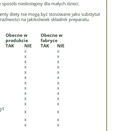
posób niedostępny dla małych dzieci.
menty diety nie mogą być stosowane jako substytut
ażliwości na jakikolwiek składnik preparatu.
Obecne w
Obecne w
produkcie
fabryce
TAK
NIE
TAK
NIE
x
x
x
x
x
x
x
x
x
x
x
x
x
x
x
x
x
x
x
x
x
x
/l
x
x
x
x
x
x