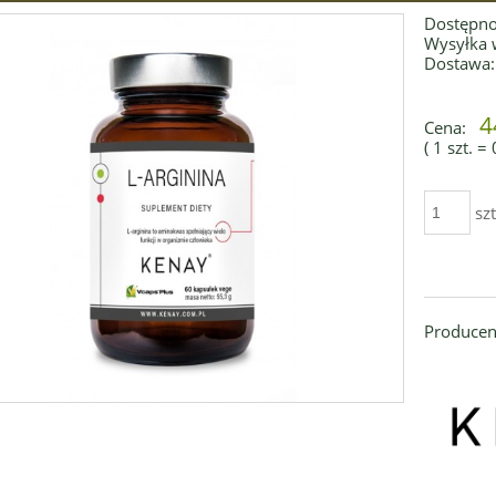
Dostępno
Wysyłka 
Dostawa:
4
Cena:
( 1
szt.
=
szt
Producen