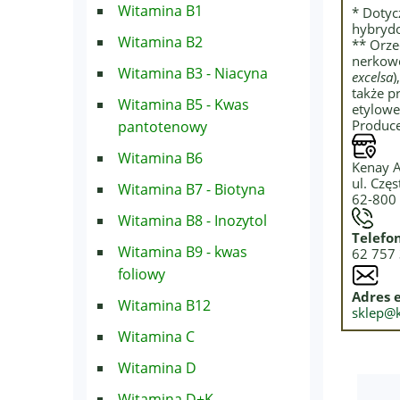
Witamina B1
* Dotyc
hybryd
Witamina B2
** Orzec
nerkowc
Witamina B3 - Niacyna
excelsa
)
także p
Witamina B5 - Kwas
etylowe
Produc
pantotenowy
Witamina B6
Kenay A
ul. Czę
Witamina B7 - Biotyna
62-800 
Witamina B8 - Inozytol
Telefon
Witamina B9 - kwas
62 757
foliowy
Adres e
Witamina B12
sklep@
Witamina C
Witamina D
Witamina D+K