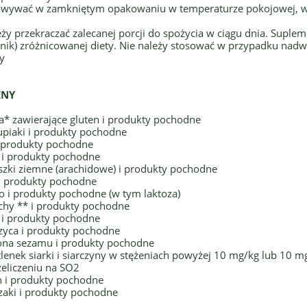
wywać w zamkniętym opakowaniu w temperaturze pokojowej, w s
eży przekraczać zalecanej porcji do spożycia w ciągu dnia. Suple
nik) zróżnicowanej diety. Nie należy stosować w przypadku nadwr
y
ENY
a* zawierające gluten i produkty pochodne
upiaki i produkty pochodne
i produkty pochodne
 i produkty pochodne
szki ziemne (arachidowe) i produkty pochodne
 i produkty pochodne
o i produkty pochodne (w tym laktoza)
chy ** i produkty pochodne
r i produkty pochodne
zyca i produkty pochodne
ona sezamu i produkty pochodne
enek siarki i siarczyny w stężeniach powyżej 10 mg/kg lub 10 mg
zeliczeniu na SO2
n i produkty pochodne
zaki i produkty pochodne