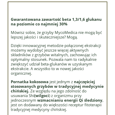
Gwarantowana zawartość beta 1,3/1,6 glukanu
na poziomie co najmniej 30%
Mówisz sobie, że grzyby MycoMedica nie mogą być
lepszej jakości i skuteczniejsze? Mogą.
Dzięki innowacyjnej metodzie połączonej ekstrakcji
możemy wydobyć jeszcze więcej aktywnych
składników z grzybów witalnych, zachowując ich
optymalny stosunek. Pozwala nam to radykalnie
zwiększyć udział beta-glukanów w uzyskanym
ekstrakcie. A wszystko to w nowej jakości
organicznej.
Pornatka kokosowa
jest jednym z
najczęściej
stosowanych grzybów w tradycyjnej medycynie
chińskiej.
Ze względu na jego zdolność do
usuwania Shi
(wilgoci
) z organizmu przy
jednoczesnym
wzmacnianiu energii Qi śledziony
,
jest on dodawany do większości receptur fitoterapii
tradycyjnej medycyny chińskiej.