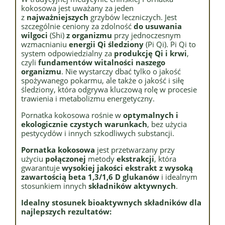
kokosowa jest uważany za jeden
z
najważniejszych
grzybów leczniczych. Jest
szczególnie ceniony za zdolność
do usuwania
wilgoci
(Shi)
z organizmu
przy jednoczesnym
wzmacnianiu
energii Qi śledziony
(Pi Qi). Pi Qi to
system odpowiedzialny za
produkcję Qi i krwi
,
czyli
fundamentów witalności naszego
organizmu
. Nie wystarczy dbać tylko o jakość
spożywanego pokarmu, ale także o jakość i siłę
śledziony, która odgrywa kluczową rolę w procesie
trawienia i metabolizmu energetyczny.
Pornatka kokosowa rośnie w
optymalnych i
ekologicznie czystych warunkach
, bez użycia
pestycydów i innych szkodliwych substancji.
Pornatka kokosowa
jest przetwarzany przy
użyciu
połączonej
metody
ekstrakcji
, która
gwarantuje
wysokiej jakości ekstrakt z wysoką
zawartością beta 1,3/1,6 D glukanów
i idealnym
stosunkiem innych
składników aktywnych
.
Idealny stosunek bioaktywnych składników dla
najlepszych rezultatów: