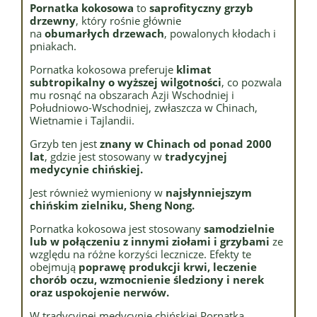
Pornatka kokosowa
to
saprofityczny grzyb
drzewny
, który rośnie głównie
na
obumarłych drzewach
, powalonych kłodach i
pniakach.
Pornatka kokosowa preferuje
klimat
subtropikalny o wyższej wilgotności
, co pozwala
mu rosnąć na obszarach Azji Wschodniej i
Południowo-Wschodniej, zwłaszcza w Chinach,
Wietnamie i Tajlandii.
Grzyb ten jest
znany w Chinach od ponad 2000
lat
, gdzie jest stosowany w
tradycyjnej
medycynie chińskiej.
Jest również wymieniony w
najsłynniejszym
chińskim zielniku, Sheng Nong.
Pornatka kokosowa jest stosowany
samodzielnie
lub w połączeniu z innymi ziołami i grzybami
ze
względu na różne korzyści lecznicze. Efekty te
obejmują
poprawę produkcji krwi, leczenie
chorób oczu, wzmocnienie śledziony i nerek
oraz uspokojenie nerwów.
W tradycyjnej medycynie chińskiej Pornatka