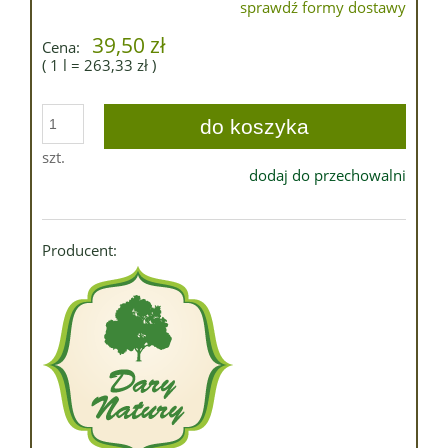
sprawdź formy dostawy
Cena nie zawiera ewentualnych kosztów płatności
39,50 zł
Cena:
( 1
l
=
263,33 zł
)
do koszyka
szt.
dodaj do przechowalni
Producent: