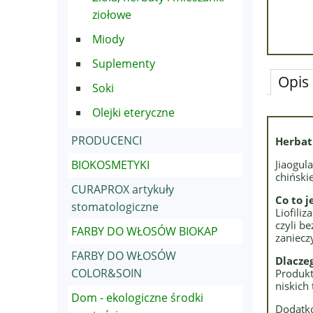
ziołowe
Miody
Suplementy
Opis
Soki
Olejki eteryczne
PRODUCENCI
Herbat
BIOKOSMETYKI
Jiaogul
chiński
CURAPROX artykuły
Co to je
stomatologiczne
Liofili
czyli b
FARBY DO WŁOSÓW BIOKAP
zaniecz
FARBY DO WŁOSÓW
Dlaczeg
COLOR&SOIN
Produkt
niskich
Dom - ekologiczne środki
Dodatk