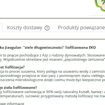
Koszty dostawy
Produkty powiązane
Cena nie zawiera ewentualnych kosztów
płatności
ka Jiaogulan "ziele długowieczności" liofilizowana EKO
an to pnącze pochodzące z Azji z rodziny dyniowatych. Stosowane 
ej. Współcześnie określane jest mianem „pięciolistnego żeńszenia”
st liofilizacja?
zacja to proces suszenia, który polega na usuwaniu wody z zamro
ezpośredniego przejścia w stan pary z pominięciem stanu ciekłego.
yszczenia mikrobiologiczne dzięki czemu może być bezpiecznie p
o zioła liofilizowane?
y liofilizowane zachowują w 90% swój naturalny kształt, barwę 
 temperaturach, surowiec przygotowany metodą liofilizacji nie tra
owe informacje