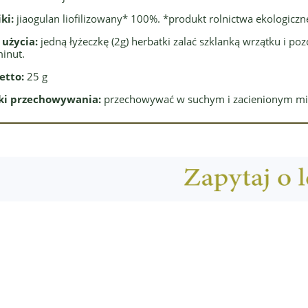
iki:
jiaogulan liofilizowany* 100%. *produkt rolnictwa ekologicz
 użycia:
jedną łyżeczkę (2g) herbatki zalać szklanką wrzątku i p
inut.
etto:
25 g
i przechowywania:
przechowywać w suchym i zacienionym mi