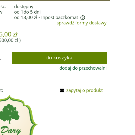
ść:
dostępny
w:
od 1do 5 dni
od 13,00 zł
- Inpost paczkomat
sprawdź formy dostawy
Cena nie zawiera ewentualnych kosztów
5,00 zł
płatności
600,00 zł
)
do koszyka
.
dodaj do przechowalni
t:
zapytaj o produkt