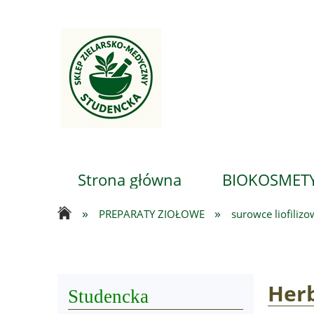
Strona główna
BIOKOSMETY
»
»
PREPARATY ZIOŁOWE
surowce liofiliz
...
Herb
Studencka