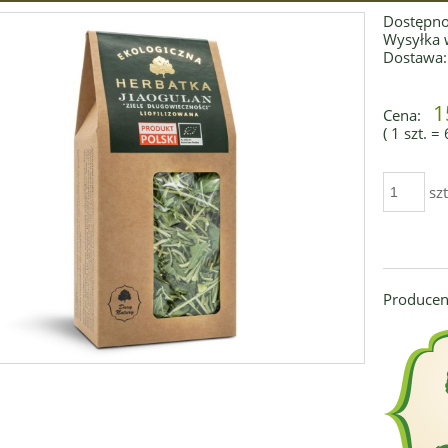
Dostępno
Wysyłka 
Dostawa:
1
Cena:
( 1
szt.
=
szt
Producen