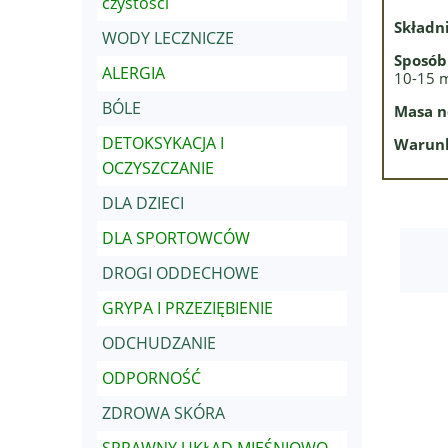
czystości
Składn
WODY LECZNICZE
Sposób
ALERGIA
10-15 m
BÓLE
Masa n
DETOKSYKACJA I
Warunk
OCZYSZCZANIE
DLA DZIECI
DLA SPORTOWCÓW
DROGI ODDECHOWE
GRYPA I PRZEZIĘBIENIE
ODCHUDZANIE
ODPORNOŚĆ
ZDROWA SKÓRA