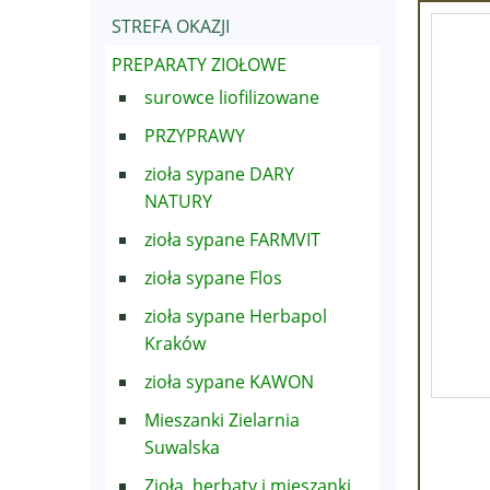
STREFA OKAZJI
PREPARATY ZIOŁOWE
surowce liofilizowane
PRZYPRAWY
zioła sypane DARY
NATURY
zioła sypane FARMVIT
zioła sypane Flos
zioła sypane Herbapol
Kraków
zioła sypane KAWON
Mieszanki Zielarnia
Suwalska
Zioła, herbaty i mieszanki