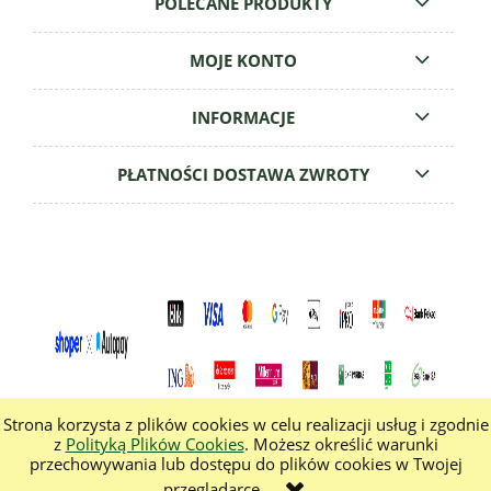
POLECANE PRODUKTY
MOJE KONTO
INFORMACJE
PŁATNOŚCI DOSTAWA ZWROTY
Strona korzysta z plików cookies w celu realizacji usług i zgodnie
z
Polityką Plików Cookies
. Możesz określić warunki
przechowywania lub dostępu do plików cookies w Twojej
pokaż pełną wersję strony
przeglądarce.