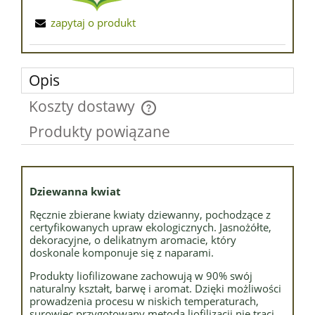
zapytaj o produkt
Opis
Koszty dostawy
Cena nie zawiera ewentualnych kosztów płatności
Produkty powiązane
Dziewanna kwiat
Ręcznie zbierane kwiaty dziewanny, pochodzące z
certyfikowanych upraw ekologicznych. Jasnożółte,
dekoracyjne, o delikatnym aromacie, który
doskonale komponuje się z naparami.
Produkty liofilizowane zachowują w 90% swój
naturalny kształt, barwę i aromat. Dzięki możliwości
prowadzenia procesu w niskich temperaturach,
surowiec przygotowany metodą liofilizacji nie traci