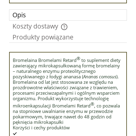
Opis
Koszty dostawy
Cena nie zawiera ewentualnych kosztów płatności
Produkty powiązane
®
Bromelaina Bromelami Retard
to suplement diety
zawierający mikrokapsułkowaną formę bromelainy
– naturalnego enzymu proteolitycznego
pozyskiwanego z łodygi ananasa (
Ananas comosus
).
Bromelaina od lat jest stosowana ze względu na
prozdrowotne właściwości związane z trawieniem,
procesami przeciwzapalnymi i ogólnym wsparciem
organizmu. Produkt wykorzystuje technologię
®
mikroenkapsulacji Bromelami Retard
, co pozwala
na stopniowe uwalnianie enzymu w przewodzie
pokarmowym, trwające nawet do 48 godzin od
pęknięcia mikrokapsułki
Korzyści i cechy produktów