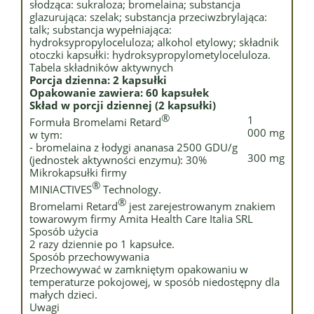
słodząca: sukraloza; bromelaina; substancja
glazurująca: szelak; substancja przeciwzbrylająca:
talk; substancja wypełniająca:
hydroksypropyloceluloza; alkohol etylowy; składnik
otoczki kapsułki: hydroksypropylometyloceluloza.
Tabela składników aktywnych
Porcja dzienna: 2 kapsułki
Opakowanie zawiera: 60 kapsułek
Skład w porcji dziennej (2 kapsułki)
®
1
Formuła Bromelami Retard
000 mg
w tym:
- bromelaina z łodygi ananasa 2500 GDU/g
300 mg
(jednostek aktywności enzymu): 30%
Mikrokapsułki firmy
®
MINIACTIVES
Technology.
®
Bromelami Retard
jest zarejestrowanym znakiem
towarowym firmy Amita Health Care Italia SRL
Sposób użycia
2 razy dziennie po 1 kapsułce.
Sposób przechowywania
Przechowywać w zamkniętym opakowaniu w
temperaturze pokojowej, w sposób niedostępny dla
małych dzieci.
Uwagi