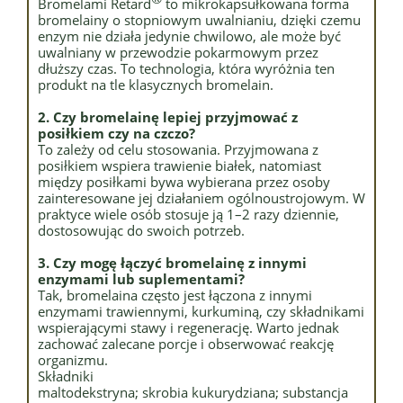
Bromelami Retard
to mikrokapsułkowana forma
bromelainy o stopniowym uwalnianiu, dzięki czemu
enzym nie działa jedynie chwilowo, ale może być
uwalniany w przewodzie pokarmowym przez
dłuższy czas. To technologia, która wyróżnia ten
produkt na tle klasycznych bromelain.
2. Czy bromelainę lepiej przyjmować z
posiłkiem czy na czczo?
To zależy od celu stosowania. Przyjmowana z
posiłkiem wspiera trawienie białek, natomiast
między posiłkami bywa wybierana przez osoby
zainteresowane jej działaniem ogólnoustrojowym. W
praktyce wiele osób stosuje ją 1–2 razy dziennie,
dostosowując do swoich potrzeb.
3. Czy mogę łączyć bromelainę z innymi
enzymami lub suplementami?
Tak, bromelaina często jest łączona z innymi
enzymami trawiennymi, kurkuminą, czy składnikami
wspierającymi stawy i regenerację. Warto jednak
zachować zalecane porcje i obserwować reakcję
organizmu.
Składniki
maltodekstryna; skrobia kukurydziana; substancja