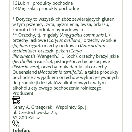
13
Łubin i produkty pochodne
14
Mięczaki i produkty pochodne
* Dotyczy to wszystkich zbóż zawierających gluten,
w tym pszenicy, żyta, jęczmienia, owsa, orkiszu,
kamutu i ich odmian hybrydowych.
** Orzechy, tj. migdały (
Amygdalus communis
L.),
orzechy laskowe (
Corylus avellana
), orzechy włoskie
(
Juglans regia
), orzechy nerkowca (
Anacardium
occidentale
), orzeszki pekan (
Carya
illinoinensis
(Wangenh.) K. Koch), orzechy brazylijskie
(
Bertholletia excelsa
), pistacje/orzechy pistacjowe
(
Pistacia vera
), orzechy makadamia lub orzechy
Queensland (
Macadamia ternifolia
), a także produkty
pochodne z wyjątkiem orzechów wykorzystywanych
do produkcji destylatów alkoholowych, w tym
alkoholu etylowego pochodzenia rolniczego.
Producent
Kenay A. Grzegorek i Wspólnicy Sp. J.
ul. Częstochowska 25,
62-800 Kalisz
Telefon: