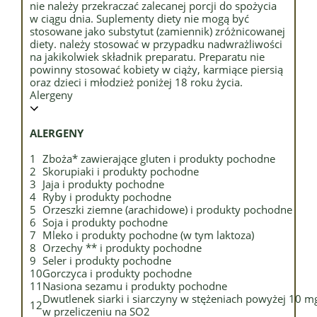
nie należy przekraczać zalecanej porcji do spożycia
w ciągu dnia. Suplementy diety nie mogą być
stosowane jako substytut (zamiennik) zróżnicowanej
diety. należy stosować w przypadku nadwrażliwości
na jakikolwiek składnik preparatu. Preparatu nie
powinny stosować kobiety w ciąży, karmiące piersią
oraz dzieci i młodzież poniżej 18 roku życia.
Alergeny
ALERGENY
1
Zboża* zawierające gluten i produkty pochodne
2
Skorupiaki i produkty pochodne
3
Jaja i produkty pochodne
4
Ryby i produkty pochodne
5
Orzeszki ziemne (arachidowe) i produkty pochodne
6
Soja i produkty pochodne
7
Mleko i produkty pochodne (w tym laktoza)
8
Orzechy ** i produkty pochodne
9
Seler i produkty pochodne
10
Gorczyca i produkty pochodne
11
Nasiona sezamu i produkty pochodne
Dwutlenek siarki i siarczyny w stężeniach powyżej 10 m
12
w przeliczeniu na SO2