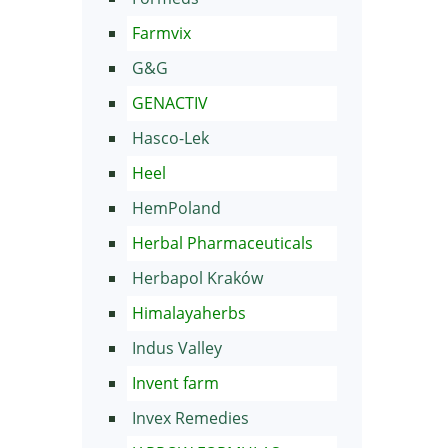
Farmvix
G&G
GENACTIV
Hasco-Lek
Heel
HemPoland
Herbal Pharmaceuticals
Herbapol Kraków
Himalayaherbs
Indus Valley
Invent farm
Invex Remedies